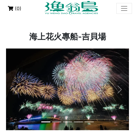
(
0
)
海上花火專船-吉貝場
Previous
Next