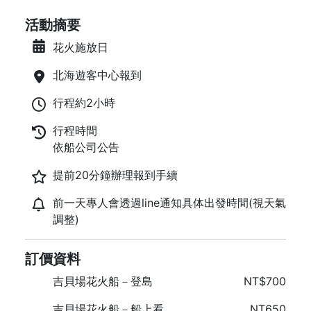
活動摘要
花火施放日
北海遊客中心報到
行程約2小時
行程時間
依船公司公告
提前20分鐘辦理報到手續
前一天專人會透過line通知具体出發時間(視天氣
調整)
訂價資料
吉貝場花火船－登島
NT$700
吉貝場花火船－船上看
NT650