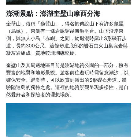
澎湖景點：澎湖奎壁山摩西分海
奎壁山，俗稱「龜鼊山」，得名於傳說山下有許多龜鼊
（烏龜）。東側有一條岩脈穿越海蝕平台。山下沿岸東
側，與無人小島「赤嶼」之間，於退潮時露出S形礫石步
道，長約300公尺。這條步道底部的岩石由火山集塊岩與
凝灰岩組成，質地較珊瑚礁堅硬。
奎壁山及其周邊地區目前是澎湖地質公園的一部分，擁有
豐富的地質和地形景觀。遊客前往遊玩時需留意潮汐，以
確保安全。退潮時，可以欣賞到露出的S形礫石步道，體
驗陸連島的獨特之處。這裡的地質景觀呈現多樣性，是自
然愛好者和探險者的理想場所。