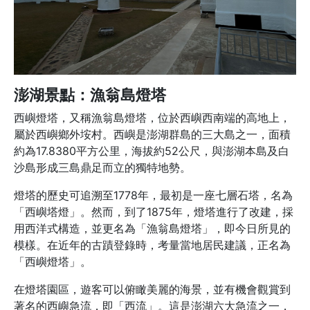
澎湖景點：漁翁島燈塔
西嶼燈塔，又稱漁翁島燈塔，位於西嶼西南端的高地上，
屬於西嶼鄉外垵村。西嶼是澎湖群島的三大島之一，面積
約為17.8380平方公里，海拔約52公尺，與澎湖本島及白
沙島形成三島鼎足而立的獨特地勢。
燈塔的歷史可追溯至1778年，最初是一座七層石塔，名為
「西嶼塔燈」。然而，到了1875年，燈塔進行了改建，採
用西洋式構造，並更名為「漁翁島燈塔」，即今日所見的
模樣。在近年的古蹟登錄時，考量當地居民建議，正名為
「西嶼燈塔」。
在燈塔園區，遊客可以俯瞰美麗的海景，並有機會觀賞到
著名的西嶼急流，即「西流」。這是澎湖六大急流之一，