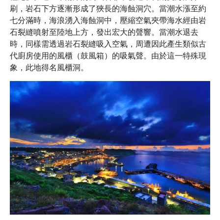
刷，岩石下方逐漸形成了狹長的海蝕洞穴。當潮水漲至約
七分滿時，海浪湧入海蝕洞中，壓縮空氣夾帶海水經由岩
石裂縫噴射至陸地上方，發出宏大的聲響。當潮水退去
時，同樣需透過岩石裂縫吸入空氣，周遭因此產生類似古
代廚房使用的風櫃（鼓風箱）的吸氣聲。由於這一特殊現
象，此地得名風櫃洞。