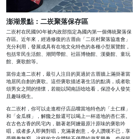
澎湖景點：二崁聚落保存區
二崁村在民國90年被內政部指定為國內第一個傳統聚落保
存區。近年來，經過修復的古厝由「二崁村聚落協進會」
充分利用，發展成具有在地文化特色的各種小型展覽館，
包括常民生活館、潮間帶館、社區博物館、漢藥館、童玩
館、褒歌館等。
當你走進二崁村，最引人注目的莫過於古厝牆上滿掛著當
地居民自創的褒歌。這些褒歌描述著生活的點滴，或者歌
頌男女之間的情懷，若能以閩南語唸唸看，保證令人發笑
且趣味橫生。
在二崁村，你可以走進柑仔店品嚐當地特色的「土仁粿」
和「金瓜粿」，解饞之餘還可以喝上一杯道地的杏仁茶。
在古色古香的民宅內，聽著老阿嬤最原汁原味的褒歌吟
唱，或者多人即興對唱，充滿著創意，令人讚嘆不已，享
受樂趣無窮。这样的文化體驗不僅帶給遊客樂趣，也保留