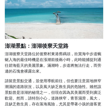
澎湖景點：澎湖後寮天堂路
澎湖後寮天堂路位於後寮村東港舊碼頭，欣賞海中步道蜿
蜒入海的最佳時機是在漲潮前後兩小時，此時能捕捉到通
往碧海藍天的美麗景象。滿潮時，步道將無法行走，而旁
邊的石塊會裸露出來。
請留意景點交通，並使用導航前往，但也要注意當地狹窄
潮濕的道路狀況，以及風大缺乏救生員的危險性。雖然該
景點曾是澎湖的秘境之一，但現在因為其美麗而受到廣泛
歡迎。然而，請特別小心，道路狹窄，青苔濕滑，風大，
且缺乏救生員，存在落海風險，尤其是帶著小孩的遊客更