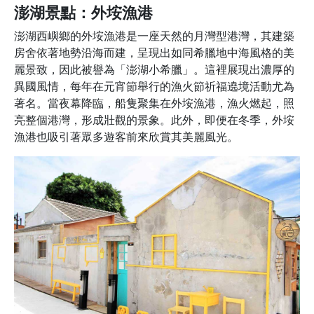
澎湖景點：外垵漁港
澎湖西嶼鄉的外垵漁港是一座天然的月灣型港灣，其建築
房舍依著地勢沿海而建，呈現出如同希臘地中海風格的美
麗景致，因此被譽為「澎湖小希臘」。這裡展現出濃厚的
異國風情，每年在元宵節舉行的漁火節祈福遶境活動尤為
著名。當夜幕降臨，船隻聚集在外垵漁港，漁火燃起，照
亮整個港灣，形成壯觀的景象。此外，即便在冬季，外垵
漁港也吸引著眾多遊客前來欣賞其美麗風光。