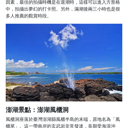
因素，最佳的拍攝時機是在退潮時，這樣可以進入方形格
中，拍攝出夢幻的打卡照。另外，滿潮後兩三小時也是很
多人推薦的觀賞時段。
澎湖景點：澎湖風櫃洞
風櫃洞座落於臺灣澎湖縣風櫃半島的末端，原地名為「風
櫃尾」。這一帶南岸的玄武岩非常發達，長期受海浪沖