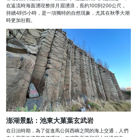
在返流時海面湧現整排月眉湧浪，長約100到200公尺，
持續4到5小時，是一項獨特的自然現象，尤其在秋季大潮
時更加壯觀。
澎湖景點：池東大菓葉玄武岩
在日治時期，為了促進馬公與西嶼之間的海上交通，人們