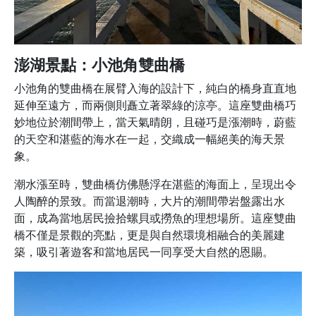
澎湖景點：小池角雙曲橋
小池角的雙曲橋在展臂入海的設計下，純白的橋身直直地
延伸至遠方，而兩側則矗立著翠綠的涼亭。這座雙曲橋巧
妙地位於潮間帶上，當天氣晴朗，且碰巧是漲潮時，蔚藍
的天空和湛藍的海水在一起，交織成一幅絕美的海天景
象。
潮水漲至時，雙曲橋仿佛懸浮在湛藍的海面上，呈現出令
人陶醉的景致。而當退潮時，大片的潮間帶岩盤露出水
面，成為當地居民撿拾螺貝或撈魚的理想場所。這座雙曲
橋不僅是景觀的亮點，更是與自然環境相融合的美麗建
築，吸引著遊客和當地居民一同享受大自然的恩賜。