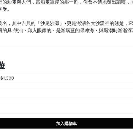
行的船隻與人們，當船隻靠岸的那一刻，你會不禁地發出譜嘆，
享受。
美名，其中吉貝的「沙尾沙灘」•更是澎湖各大沙灘裡的翹楚，它
瞬的具 殻汕・印入眼簾的・是漸層藍的果凍海・與退潮時漸漸浮
遊
加入購物車