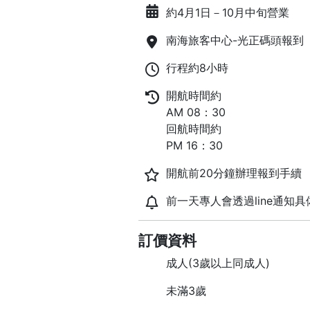
約4月1日－10月中旬營業
南海旅客中心-光正碼頭報到
行程約8小時
開航時間約
AM 08：30
回航時間約
PM 16：30
開航前20分鐘辦理報到手續
前一天專人會透過line通知
訂價資料
成人(3歲以上同成人)
未滿3歲