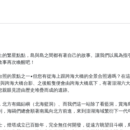
上的繁星點點，島與島之間都有著自己的故事。讓我們以風為指
故事再次喚醒吧！
台照的景點之一•但您有從海上跟跨海大橋的全景合照過嗎？在
頭與跨海大橋台影、之後船隻便會由跨海大橋底下，有著澎湖六
您親眼見證由歷史堆疊而成的遺跡。
，北方有鐵鉆嶼（北海籃洞）、而我們這一站除了看藍洞，賞海
到，海鷗們總會順著南風向北方前進，來到澎湖海域繁衍下一代
士，燈塔成立已百餘年，完全無任何開發，從遠方眺望目斗嶼，