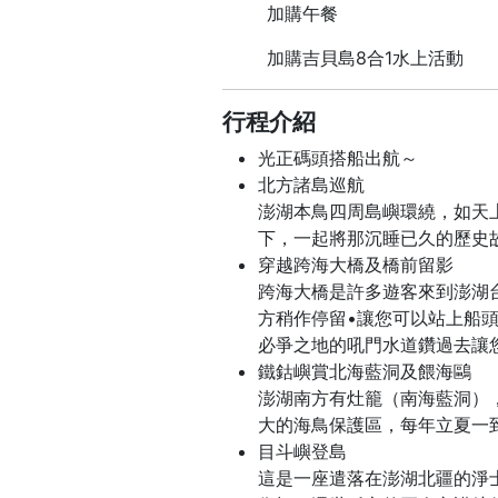
加購午餐
加購吉貝島8合1水上活動
行程介紹
光正碼頭搭船出航～
北方諸島巡航
澎湖本鳥四周島嶼環繞，如天
下，一起將那沉睡已久的歷史
穿越跨海大橋及橋前留影
跨海大橋是許多遊客來到澎湖
方稍作停留•讓您可以站上船
必爭之地的吼門水道鑽過去讓
鐵鈷嶼賞北海藍洞及餵海鷗
澎湖南方有灶籠（南海藍洞）
大的海鳥保護區，每年立夏一
目斗嶼登島
這是一座遣落在澎湖北疆的淨