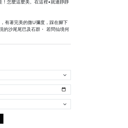
哇！怎麼這麼美。在這裡•就連靜靜
，有著完美的微U彌度，踩在腳下
現的沙尾尾巴及石群・ 若問仙境何