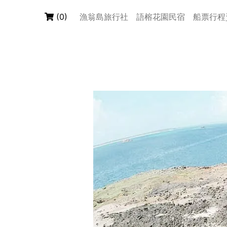
(
0
)
漁翁島旅行社
語榕花園民宿
船票行