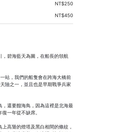
NT$250
NT$450
引，碧海藍天為圖，在船長的領航
這一站，我們的船隻會在跨海大橋前
大天險之一，並且也是早期戰爭兵家
鳥，還要餾海鳥，因為這裡是北海最
年復一年從不缺席。
鳥上高聳的燈塔及黑白相間的條紋，