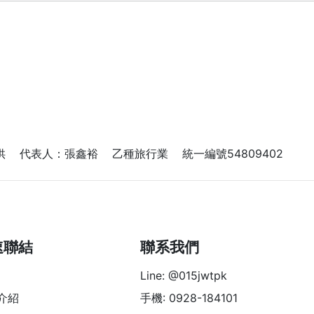
 代表人：張鑫裕 乙種旅行業 統一編號54809402
速聯結
聯系我們
Line: @015jwtpk
介紹
手機: 0928-184101