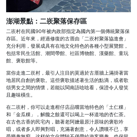
澎湖景點：二崁聚落保存區
二崁村在民國90年被內政部指定為國內第一個傳統聚落保
存區。近年來，經過修復的古厝由「二崁村聚落協進會」
充分利用，發展成具有在地文化特色的各種小型展覽館，
包括常民生活館、潮間帶館、社區博物館、漢藥館、童玩
館、褒歌館等。
當你走進二崁村，最引人注目的莫過於古厝牆上滿掛著當
地居民自創的褒歌。這些褒歌描述著生活的點滴，或者歌
頌男女之間的情懷，若能以閩南語唸唸看，保證令人發笑
且趣味橫生。
在二崁村，你可以走進柑仔店品嚐當地特色的「土仁粿」
和「金瓜粿」，解饞之餘還可以喝上一杯道地的杏仁茶。
在古色古香的民宅內，聽著老阿嬤最原汁原味的褒歌吟
唱，或者多人即興對唱，充滿著創意，令人讚嘆不已，享
受樂趣無窮。这样的文化體驗不僅帶給遊客樂趣，也保留