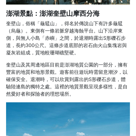
澎湖景點：澎湖奎壁山摩西分海
奎壁山，俗稱「龜鼊山」，得名於傳說山下有許多龜鼊
（烏龜）。東側有一條岩脈穿越海蝕平台。山下沿岸東
側，與無人小島「赤嶼」之間，於退潮時露出S形礫石步
道，長約300公尺。這條步道底部的岩石由火山集塊岩與
凝灰岩組成，質地較珊瑚礁堅硬。
奎壁山及其周邊地區目前是澎湖地質公園的一部分，擁有
豐富的地質和地形景觀。遊客前往遊玩時需留意潮汐，以
確保安全。退潮時，可以欣賞到露出的S形礫石步道，體
驗陸連島的獨特之處。這裡的地質景觀呈現多樣性，是自
然愛好者和探險者的理想場所。