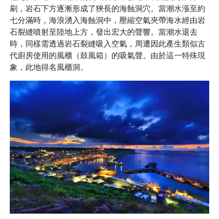
刷，岩石下方逐漸形成了狹長的海蝕洞穴。當潮水漲至約
七分滿時，海浪湧入海蝕洞中，壓縮空氣夾帶海水經由岩
石裂縫噴射至陸地上方，發出宏大的聲響。當潮水退去
時，同樣需透過岩石裂縫吸入空氣，周遭因此產生類似古
代廚房使用的風櫃（鼓風箱）的吸氣聲。由於這一特殊現
象，此地得名風櫃洞。