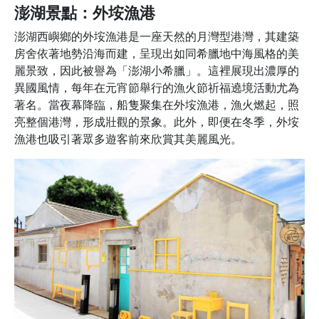
澎湖景點：外垵漁港
澎湖西嶼鄉的外垵漁港是一座天然的月灣型港灣，其建築
房舍依著地勢沿海而建，呈現出如同希臘地中海風格的美
麗景致，因此被譽為「澎湖小希臘」。這裡展現出濃厚的
異國風情，每年在元宵節舉行的漁火節祈福遶境活動尤為
著名。當夜幕降臨，船隻聚集在外垵漁港，漁火燃起，照
亮整個港灣，形成壯觀的景象。此外，即便在冬季，外垵
漁港也吸引著眾多遊客前來欣賞其美麗風光。