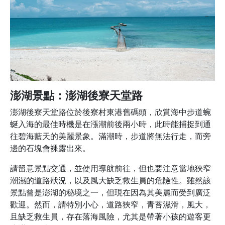
澎湖景點：澎湖後寮天堂路
澎湖後寮天堂路位於後寮村東港舊碼頭，欣賞海中步道蜿
蜒入海的最佳時機是在漲潮前後兩小時，此時能捕捉到通
往碧海藍天的美麗景象。滿潮時，步道將無法行走，而旁
邊的石塊會裸露出來。
請留意景點交通，並使用導航前往，但也要注意當地狹窄
潮濕的道路狀況，以及風大缺乏救生員的危險性。雖然該
景點曾是澎湖的秘境之一，但現在因為其美麗而受到廣泛
歡迎。然而，請特別小心，道路狹窄，青苔濕滑，風大，
且缺乏救生員，存在落海風險，尤其是帶著小孩的遊客更