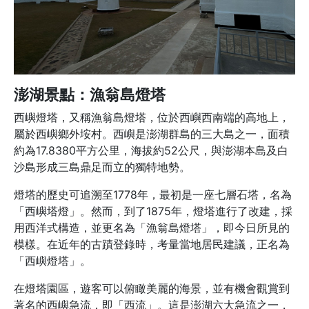
澎湖景點：漁翁島燈塔
西嶼燈塔，又稱漁翁島燈塔，位於西嶼西南端的高地上，
屬於西嶼鄉外垵村。西嶼是澎湖群島的三大島之一，面積
約為17.8380平方公里，海拔約52公尺，與澎湖本島及白
沙島形成三島鼎足而立的獨特地勢。
燈塔的歷史可追溯至1778年，最初是一座七層石塔，名為
「西嶼塔燈」。然而，到了1875年，燈塔進行了改建，採
用西洋式構造，並更名為「漁翁島燈塔」，即今日所見的
模樣。在近年的古蹟登錄時，考量當地居民建議，正名為
「西嶼燈塔」。
在燈塔園區，遊客可以俯瞰美麗的海景，並有機會觀賞到
著名的西嶼急流，即「西流」。這是澎湖六大急流之一，