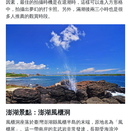
因素，最佳的拍攝時機是在退潮時，這樣可以進入方形格
中，拍攝出夢幻的打卡照。另外，滿潮後兩三小時也是很
多人推薦的觀賞時段。
澎湖景點：澎湖風櫃洞
風櫃洞座落於臺灣澎湖縣風櫃半島的末端，原地名為「風
櫃尾」。這一帶南岸的玄武岩非常發達，長期受海浪沖