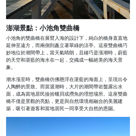
澎湖景點：小池角雙曲橋
小池角的雙曲橋在展臂入海的設計下，純白的橋身直直地
延伸至遠方，而兩側則矗立著翠綠的涼亭。這座雙曲橋巧
妙地位於潮間帶上，當天氣晴朗，且碰巧是漲潮時，蔚藍
的天空和湛藍的海水在一起，交織成一幅絕美的海天景
象。
潮水漲至時，雙曲橋仿佛懸浮在湛藍的海面上，呈現出令
人陶醉的景致。而當退潮時，大片的潮間帶岩盤露出水
面，成為當地居民撿拾螺貝或撈魚的理想場所。這座雙曲
橋不僅是景觀的亮點，更是與自然環境相融合的美麗建
築，吸引著遊客和當地居民一同享受大自然的恩賜。