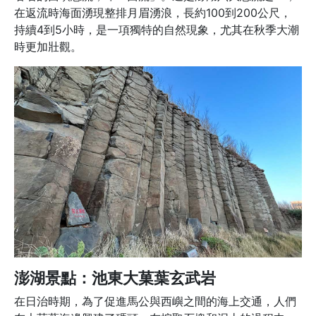
在返流時海面湧現整排月眉湧浪，長約100到200公尺，
持續4到5小時，是一項獨特的自然現象，尤其在秋季大潮
時更加壯觀。
澎湖景點：池東大菓葉玄武岩
在日治時期，為了促進馬公與西嶼之間的海上交通，人們